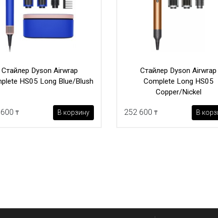
Стайлер Dyson Airwrap
Стайлер Dyson Airwrap
plete HS05 Long Blue/Blush
Complete Long HS05
Copper/Nickel
 600
252 600
В корзину
В корз
₸
₸