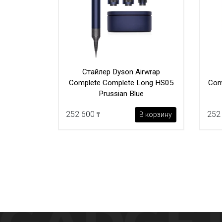
Стайлер Dyson Airwrap
Complete Complete Long HS05
Com
Prussian Blue
252 600
252
В корзину
₸