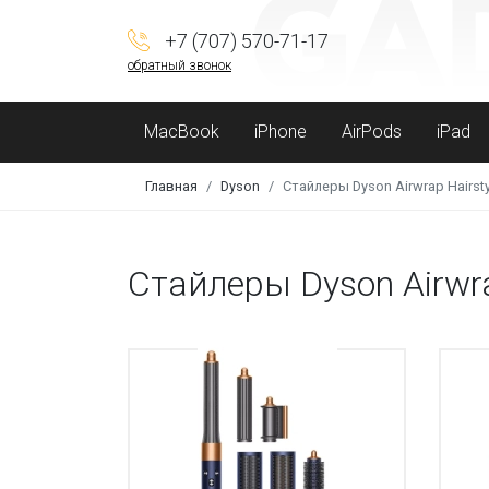
+7 (707) 570-71-17
обратный звонок
MacBook
iPhone
AirPods
iPad
Главная
Dyson
Стайлеры Dyson Airwrap Hairst
Стайлеры Dyson Airwra