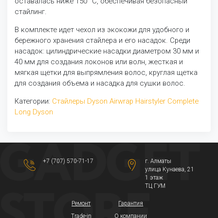
оставалась ниже 150 °C, обеспечивая безопасный
стайлинг.
В комплекте идет чехол из экокожи для удобного и
бережного хранения стайлера и его насадок. Среди
насадок: цилиндрические насадки диаметром 30 мм и
40 мм для создания локонов или волн, жесткая и
мягкая щетки для выпрямления волос, круглая щетка
для создания объема и насадка для сушки волос.
Категории:
Стайлеры Dyson Airwrap Hairstyler Complete
Long
Dyson
+7 (707) 570-71-17
г. Алматы
​улица Кунаева, 21​
1 этаж
ТЦ ГУМ
Ремонт
Гарантия
Trade-in
О компании