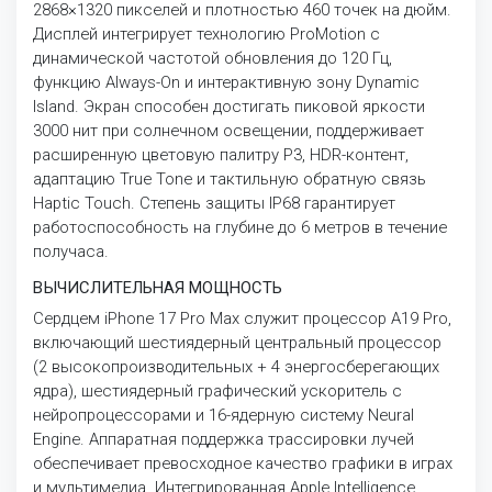
2868×1320 пикселей и плотностью 460 точек на дюйм.
Дисплей интегрирует технологию ProMotion с
динамической частотой обновления до 120 Гц,
функцию Always-On и интерактивную зону Dynamic
Island. Экран способен достигать пиковой яркости
3000 нит при солнечном освещении, поддерживает
расширенную цветовую палитру P3, HDR-контент,
адаптацию True Tone и тактильную обратную связь
Haptic Touch. Степень защиты IP68 гарантирует
работоспособность на глубине до 6 метров в течение
получаса.
ВЫЧИСЛИТЕЛЬНАЯ МОЩНОСТЬ
Сердцем iPhone 17 Pro Max служит процессор A19 Pro,
включающий шестиядерный центральный процессор
(2 высокопроизводительных + 4 энергосберегающих
ядра), шестиядерный графический ускоритель с
нейропроцессорами и 16-ядерную систему Neural
Engine. Аппаратная поддержка трассировки лучей
обеспечивает превосходное качество графики в играх
и мультимедиа. Интегрированная Apple Intelligence