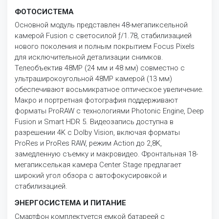
ФОТОСИСТЕМА
Основной модуль представлен 48-мегапиксельной
камерой Fusion с светосилой ƒ/1.78, стабилизацией
нового поколения и полным покрытием Focus Pixels
для исключительной детализации снимков.
Телеобъектив 48MP (24 мм и 48 мм) совместно с
ультраширокоугольной 48MP камерой (13 мм)
обеспечивают восьмикратное оптическое увеличение.
Макро и портретная фотография поддерживают
форматы ProRAW с технологиями Photonic Engine, Deep
Fusion и Smart HDR 5. Видеозапись доступна в
разрешении 4K с Dolby Vision, включая форматы
ProRes и ProRes RAW, режим Action до 2,8K,
замедленную съемку и макровидео. Фронтальная 18-
мегапикселькая камера Center Stage предлагает
широкий угол обзора с автофокусировкой и
стабилизацией.
ЭНЕРГОСИСТЕМА И ПИТАНИЕ
Смартфон комплектуется емкой батареей с