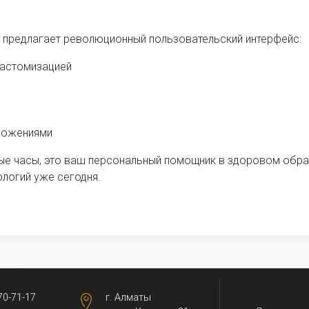
редлагает революционный пользовательский интерфейс:
кастомизацией
иложениями
мные часы, это ваш персональный помощник в здоровом обр
ологий уже сегодня.
70-71-17
г. Алматы