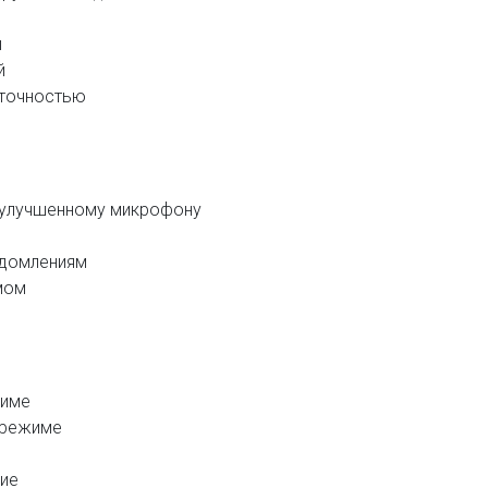
ы
й
 точностью
я улучшенному микрофону
едомлениям
мом
жиме
 режиме
ие