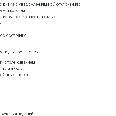
о ритма с уведомлениями об отклонениях
ным анализом
ализом фаз и качества отдыха
и
ого состояния
ти для тренировок:
ным отслеживанием
 активности
ой двух частот
ружения падений