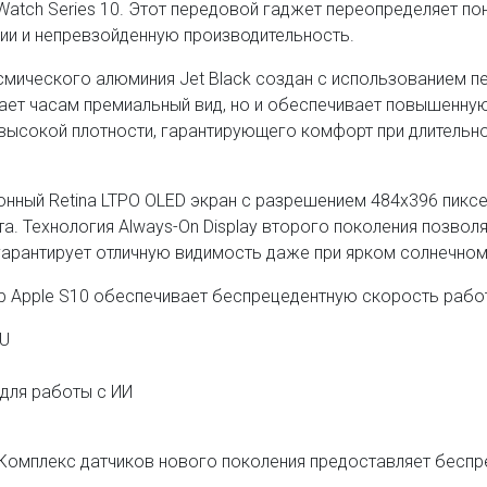
Watch Series 10. Этот передовой гаджет переопределяет по
ии и непревзойденную производительность.
ического алюминия Jet Black создан с использованием пе
ает часам премиальный вид, но и обеспечивает повышенную
высокой плотности, гарантирующего комфорт при длительно
ый Retina LTPO OLED экран с разрешением 484x396 пиксе
а. Технология Always-On Display второго поколения позво
гарантирует отличную видимость даже при ярком солнечном
pple S10 обеспечивает беспрецедентную скорость работ
PU
для работы с ИИ
плекс датчиков нового поколения предоставляет беспр