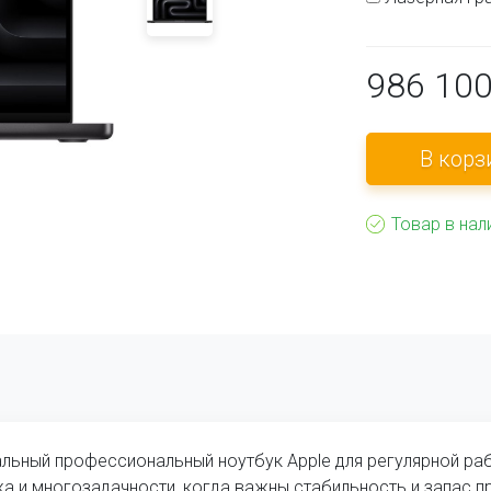
986 10
Товар в нал
льный профессиональный ноутбук Apple для регулярной раб
а и многозадачности, когда важны стабильность и запас п