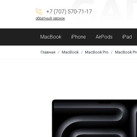
+7 (707) 570-71-17
обратный звонок
MacBook
iPhone
AirPods
iPad
Главная
MacBook
MacBook Pro
MacBook Pr