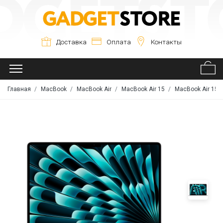
Доставка
Оплата
Контакты
Главная
MacBook
MacBook Air
MacBook Air 15
MacBook Air 15" 