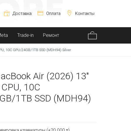
Доставка
Оплата
Контакты
Meta
Trade-in
Ремонт
PU, 10C GPU/24GB/1TB SSD (MDH94) Silver
acBook Air (2026) 13"
 CPU, 10C
GB/1TB SSD (MDH94)
вировка клавиатуры (+
20 000
)
₸