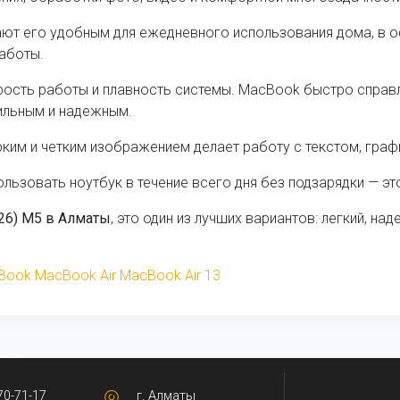
ют его удобным для ежедневного использования дома, в оф
работы.
сть работы и плавность системы. MacBook быстро справл
ильным и надежным.
рким и четким изображением делает работу с текстом, граф
льзовать ноутбук в течение всего дня без подзарядки — эт
026) M5 в Алматы
, это один из лучших вариантов: легкий, н
Book
MacBook Air
MacBook Air 13
70-71-17
г. Алматы