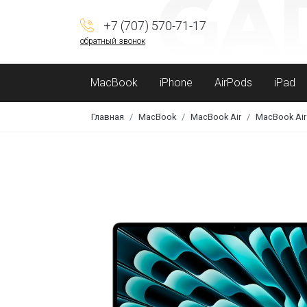
+7 (707) 570-71-17
обратный звонок
MacBook
iPhone
AirPods
iPad
Главная
MacBook
MacBook Air
MacBook Air