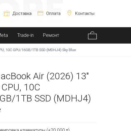
Доставка
Оплата
Контакты
Meta
Trade-in
Ремонт
CPU, 10C GPU/16GB/1TB SSD (MDHJ4) Sky Blue
acBook Air (2026) 13"
 CPU, 10C
GB/1TB SSD (MDHJ4)
e
вировка клавиатуры (+
20 000
)
₸