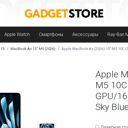
Apple Watch
Смартфоны
Аксессуары
Ray-Ban 
 13
MacBook Air 13" M5 (2026)
Apple MacBook Air (2026) 13" M5 10C 
Apple M
M5 10C
GPU/16
Sky Blu
Лазерная гра