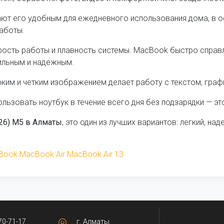
ют его удобным для ежедневного использования дома, в оф
работы.
сть работы и плавность системы. MacBook быстро справл
ильным и надежным.
рким и четким изображением делает работу с текстом, граф
льзовать ноутбук в течение всего дня без подзарядки — эт
026) M5 в Алматы
, это один из лучших вариантов: легкий, н
Book
MacBook Air
MacBook Air 13
70-71-17
г. Алматы