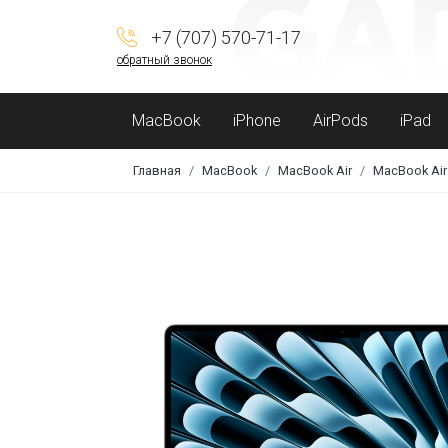
+7 (707) 570-71-17
обратный звонок
MacBook
iPhone
AirPods
iPad
Главная
MacBook
MacBook Air
MacBook Air