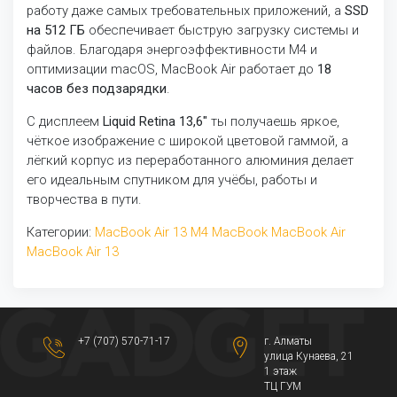
работу даже самых требовательных приложений, а
SSD
на 512 ГБ
обеспечивает быструю загрузку системы и
файлов. Благодаря энергоэффективности M4 и
оптимизации macOS, MacBook Air работает до
18
часов без подзарядки
.
С дисплеем
Liquid Retina 13,6"
ты получаешь яркое,
чёткое изображение с широкой цветовой гаммой, а
лёгкий корпус из переработанного алюминия делает
его идеальным спутником для учёбы, работы и
творчества в пути.
Категории:
MacBook Air 13 M4
MacBook
MacBook Air
MacBook Air 13
+7 (707) 570-71-17
г. Алматы
​улица Кунаева, 21​
1 этаж
ТЦ ГУМ