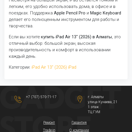
Несмотря на большой экран, iPad остается тонким и
легким, его удобно использовать дома, в офисе и в
поездках. Поддержка
Apple Pencil Pro
и
Magic Keyboard
делает его полноценным инструментом для работы и
творчества.
Если вы хотите
купить iPad Air 13" (2026) в Алматы
, это
отличный выбор: большой экран, высокая
производительность и комфорт в использовании
каждый день.
Категории:
iPad Air 13" (2026)
iPad
+7 (707) 570-71-17
г. Алматы
​улица Кунаева, 21​
1 этаж
ТЦ ГУМ
Ремонт
Гарантия
Trade-in
О компании